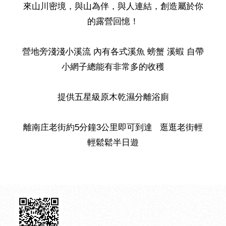
來山川密境，與山為伴，與人連結，創造屬於你
的露營回憶！
營地旁淺淺小溪流 內有各式溪魚 螃蟹 溪蝦 自帶
小網子總能有非常多的收穫
提供五星級原木乾濕分離浴廁
離南庄老街約5分鐘3公里即可到達 逛逛老街輕
輕鬆鬆半日遊