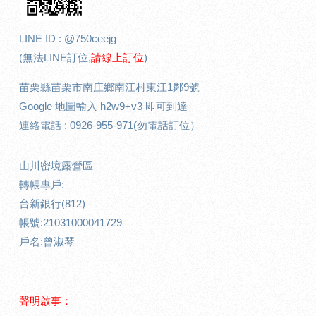
LINE ID : @750ceejg
(無法LINE訂位,
請線上訂位
)
苗栗縣苗栗市南庄鄉南江村東江1鄰9號
Google 地圖輸入 h2w9+v3 即可到達
連絡電話 : 0926-955-971(勿電話訂位）
山川密境露營區
轉帳專戶:
台新銀行(812)
帳號:21031000041729
戶名:曾淑琴
聲明啟事：