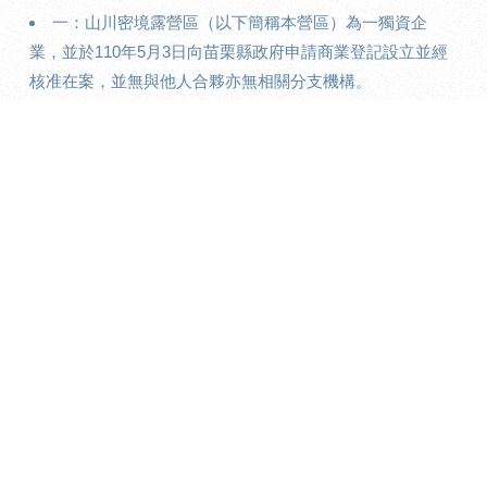
一：山川密境露營區（以下簡稱本營區）為一獨資企
業，並於110年5月3日向苗栗縣政府申請商業登記設立並經
核准在案，並無與他人合夥亦無相關分支機構。
二：本營區並無授權任何人，以山川密境名義對外銷售
任何之商品或服務。若有人以山川密境露營區名義招攬包含
（且不限）假借投資、分時度假、免費贈宿⋯等非法吸金、
詐欺取財之行為，請勿相信並報警處理。
三：任何人假借本營區名義進行之行為，皆與本露營區
無關，也懇請有收到相關訊息時，儘速與本營區聯繫與確
認，以扼止任何不法之犯罪行為。
警告.須知
河川溪流屬於大自然,非營區保險管轄範圍,請注意自身安
全。
禁止游泳及釣魚。
入河川.溪流. 須結伴而行,未成年請家長陪同,並穿帶安全